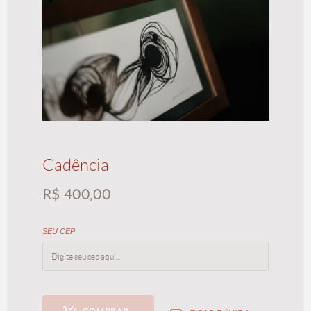
Cadência
R$
400,00
SEU CEP
Coleção Entrelinhas - II
R$
150,00