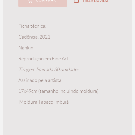
COMPRAR
TIRAR DÚVIDA
Ficha técnica:
Cadência, 2021
Nankin
Reprodução em Fine Art
Tiragem limitada 30 unidades
Assinado pela artista
17x49cm (tamanho incluindo moldura)
Moldura Tabaco Imbuiá
Linhas Políticas I
A partir de
R$
150,00