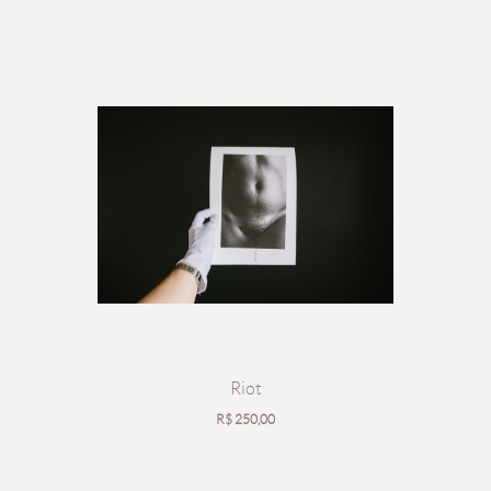
Riot
R$
250,00